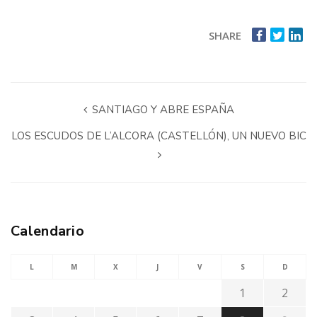
SHARE
SANTIAGO Y ABRE ESPAÑA
LOS ESCUDOS DE L’ALCORA (CASTELLÓN), UN NUEVO BIC
Calendario
L
M
X
J
V
S
D
1
2