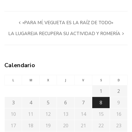
«PARA MÍ, VEGUETA ES LA RAÍZ DE TODO»
LA LUGAREJA RECUPERA SU ACTIVIDAD Y ROMERÍA
Calendario
L
M
X
J
V
S
D
1
2
3
4
5
6
7
8
9
10
11
12
13
14
15
16
17
18
19
20
21
22
23