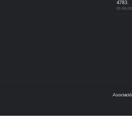
4783.
05-08-20
Asociació