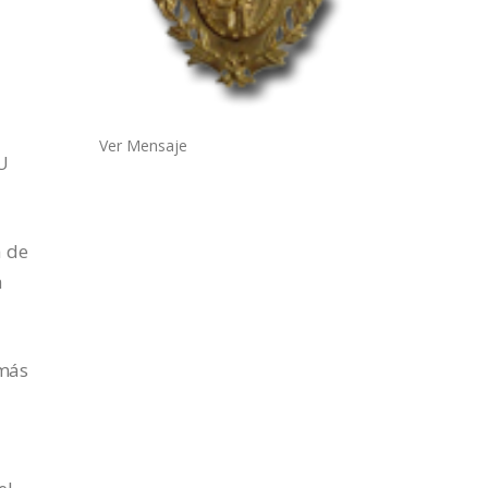
Ver Mensaje
U
a de
a
 más