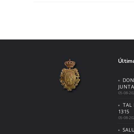
Última
DON
JUNTA
05-08-20
TAL 
1315
05-08-20
SAL