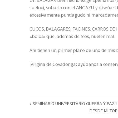
Un BALAGAR bien hecho exige «peinarlo» (a
suelo»), sobarlo con el ANGAZU y diseñar d
excesivamente puntiagudo ni marcadamen
CUCOS, BALAGARES, FACINES, CARROS DE HIE
«bolos» que, además de feos, huelen mal.
Ahí tienen un primer plano de uno de mis ba
¡Virgina de Covadonga: ayúdanos a conserva
SEMINARIO UNIVERSITARIO GUERRA Y PAZ: 
DESDE MI TOR