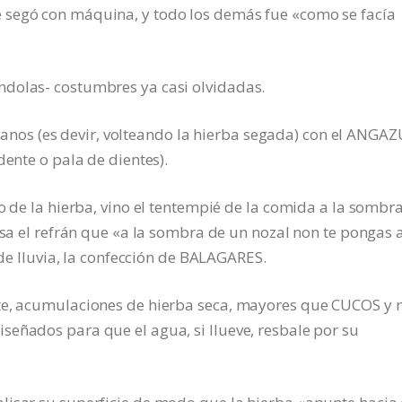
 segó con máquina, y todo los demás fue «como se facía
ndolas- costumbres ya casi olvidadas.
os (es devir, volteando la hierba segada) con el ANGAZ
dente o pala de dientes).
o de la hierba, vino el tentempié de la comida a la sombr
isa el refrán que «a la sombra de un nozal non te pongas 
 de lluvia, la confección de BALAGARES.
nte, acumulaciones de hierba seca, mayores que CUCOS y
eñados para que el agua, si llueve, resbale por su