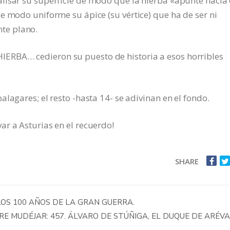
lisar su superficie de modo que la hierba «apunte hacia 
e modo uniforme su ápice (su vértice) que ha de ser ni
te plano.
RBA… cedieron su puesto de historia a esos horribles
lagares; el resto -hasta 14- se adivinan en el fondo.
r a Asturias en el recuerdo!
SHARE
LOS 100 AÑOS DE LA GRAN GUERRA.
RE MUDÉJAR: 457. ÁLVARO DE STÚÑIGA, EL DUQUE DE ARÉV