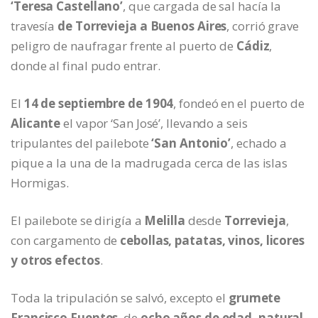
‘Teresa Castellano’
, que cargada de sal hacía la
travesía
de Torrevieja a Buenos Aires
, corrió grave
peligro de naufragar frente al puerto de
Cádiz
,
donde al final pudo entrar.
El
14 de septiembre de 1904
, fondeó en el puerto de
Alicante
el vapor ‘San José’, llevando a seis
tripulantes del pailebote
‘San Antonio’
, echado a
pique a la una de la madrugada cerca de las islas
Hormigas.
El pailebote se dirigía a
Melilla
desde
Torrevieja
,
con cargamento de
cebollas, patatas, vinos, licores
y otros efectos
.
Toda la tripulación se salvó, excepto el
grumete
Francisco Fuentes
, de
ocho años de edad, natural