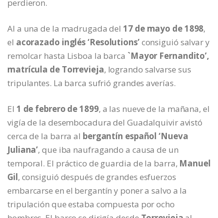
perdieron.
Al a una de la madrugada del
17 de mayo de 1898
,
el
acorazado inglés ‘Resolutions’
consiguió salvar y
remolcar hasta Lisboa la barca
`Mayor Fernandito’,
matrícula de Torrevieja
, logrando salvarse sus
tripulantes. La barca sufrió grandes averías.
El
1 de febrero de 1899
, a las nueve de la mañana, el
vigía de la desembocadura del Guadalquivir avistó
cerca de la barra al
bergantín español ‘Nueva
Juliana’
, que iba naufragando a causa de un
temporal. El práctico de guardia de la barra,
Manuel
Gil
, consiguió después de grandes esfuerzos
embarcarse en el bergantín y poner a salvo a la
tripulación que estaba compuesta por ocho
hombres. El barco se dirigía desde
Torrevieja
al