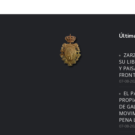
Última
ZAR
SU LI
Y PAI
FRONT
07-08-20
EL P
PROPI
DE GA
MOVIM
PENA 
07-08-20