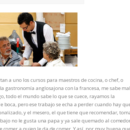
tan a uno los cursos para maestros de cocina, o chef, o
r la gastronomía anglosajona con la francesa, me sabe mal
go, todo el mundo sabe lo que se cuece, rayamos la
de boca, pero ese trabajo se echa a perder cuando hay qu
sionalizado, y el mesero, el que tiene que recomendar, toma
 trabajo no le gusta una papa y ya sale quemado al comedor
de comer a quien le da de comer. Y así, por muy buena qu