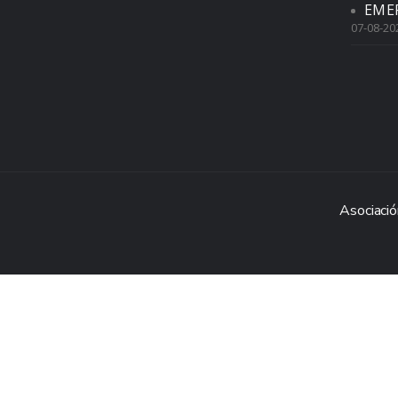
EME
07-08-20
Asociació