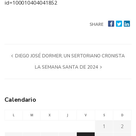
id=100010404041852
SHARE
DIEGO JOSÉ DORMER, UN SERTORIANO CRONISTA
LA SEMANA SANTA DE 2024
Calendario
L
M
X
J
V
S
D
1
2