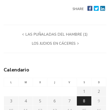
SHARE
LAS PUÑALADAS DEL HAMBRE (1)
LOS JUDIOS EN CÁCERES
Calendario
L
M
X
J
V
S
D
1
2
3
4
5
6
7
8
9