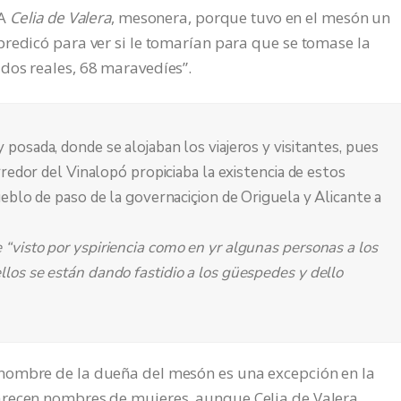
“A
Celia de Valera
, mesonera, porque tuvo en el mesón un
redicó para ver si le tomarían para que se tomase la
dos reales, 68 maravedíes”.
posada, donde se alojaban los viajeros y visitantes, pues
rredor del Vinalopó propiciaba la existencia de estos
ueblo de paso de la governaciçion de Origuela y Alicante a
“visto por yspiriencia como en yr algunas personas a los
los se están dando fastidio a los güespedes y dello
nombre de la dueña del mesón es una excepción en la
arecen nombres de mujeres, aunque Celia de Valera