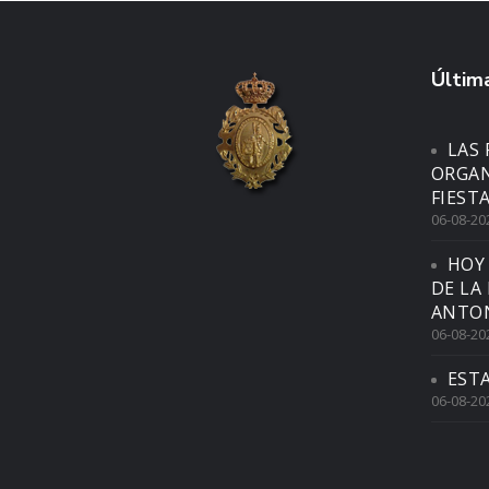
Última
LAS 
ORGAN
FIEST
06-08-20
HOY
DE LA
ANTON
06-08-20
EST
06-08-20