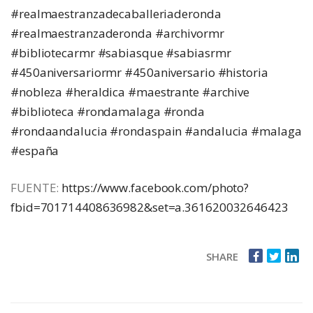
#realmaestranzadecaballeriaderonda
#realmaestranzaderonda
#archivormr
#bibliotecarmr
#sabiasque
#sabiasrmr
#450aniversariormr
#450aniversario
#historia
#nobleza
#heraldica
#maestrante
#archive
#biblioteca
#rondamalaga
#ronda
#rondaandalucia
#rondaspain
#andalucia
#malaga
#españa
FUENTE:
https://www.facebook.com/photo?
fbid=701714408636982&set=a.361620032646423
SHARE