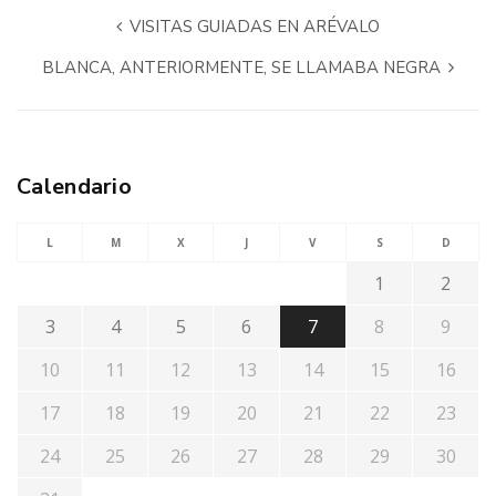
VISITAS GUIADAS EN ARÉVALO
BLANCA, ANTERIORMENTE, SE LLAMABA NEGRA
Calendario
L
M
X
J
V
S
D
1
2
3
4
5
6
7
8
9
10
11
12
13
14
15
16
17
18
19
20
21
22
23
24
25
26
27
28
29
30