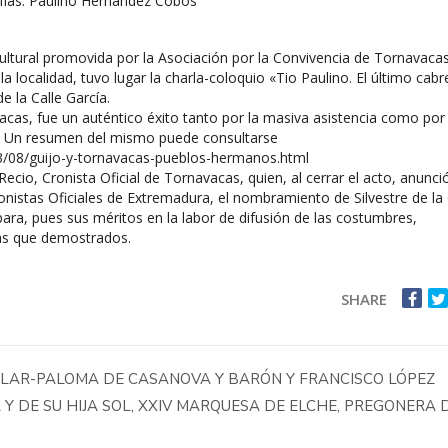
fías: Paulino Hernández Cobos
ltural promovida por la Asociación por la Convivencia de Tornavacas
localidad, tuvo lugar la charla-coloquio «Tio Paulino. El último cabr
e la Calle García.
acas, fue un auténtico éxito tanto por la masiva asistencia como por 
. Un resumen del mismo puede consultarse
/08/guijo-y-
tornavacas-pueblos-hermanos.
html
ecio, Cronista Oficial de Tornavacas, quien, al cerrar el acto, anunci
onistas Oficiales de Extremadura, el nombramiento de Silvestre de la 
ara, pues sus méritos en la labor de difusión de las costumbres,
más que demostrados.
SHARE
 PILAR-PALOMA DE CASANOVA Y BARÓN Y FRANCISCO LÓPEZ
Y DE SU HIJA SOL, XXIV MARQUESA DE ELCHE, PREGONERA 