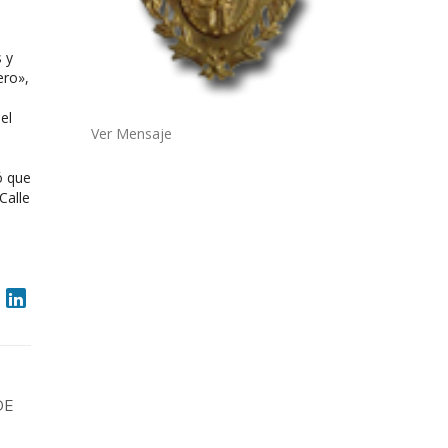
 y
ero»,
el
Ver Mensaje
ó que
Calle
DE