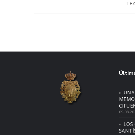
TRA
Última
UNA
MEMOR
CIFUE
09-08-20
LOS 
SANTÍ