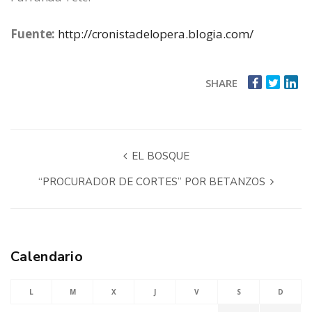
Fuente:
http://cronistadelopera.blogia.com/
SHARE
EL BOSQUE
“PROCURADOR DE CORTES” POR BETANZOS
Calendario
L
M
X
J
V
S
D