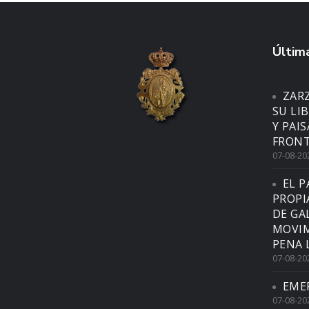
Última
ZAR
SU LI
Y PAI
FRONT
07-08-20
EL P
PROPI
DE GA
MOVIM
PENA 
07-08-20
EME
07-08-20