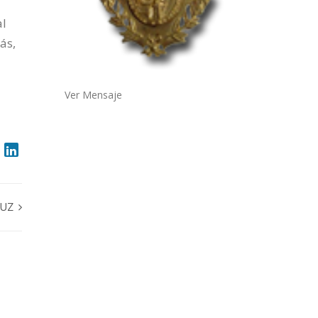
al
ás,
Ver Mensaje
RUZ