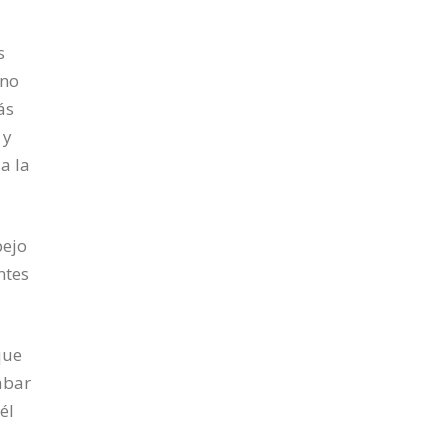
s
 no
ás
 y
a la
pejo
ntes
que
abar
él