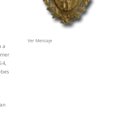
a
Ver Mensaje
a a
omer
54,
ebes
a
ran