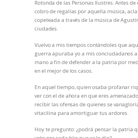
Rotonda de las Personas Ilustres. Antes de
cobro de regalías por aquella música, ac
copeteada a través de la música de Agustín
ciudades.
Vuelvo a mis tiempos contándoles que aquel
guerra apuraba yo a mis conciudadanos a es
mano a fin de defender a la patria por med
en el mejor de los casos.
En aquel tiempo, quien osaba profanar riq
ver con el de ahora en que eres amenazado 
recibir las ofensas de quienes se vanaglor
vitacilina para amortiguar tus ardores.
Hoy te pregunto: ¿podrá pensar la patria q
voto por cada hijo que se le dio?