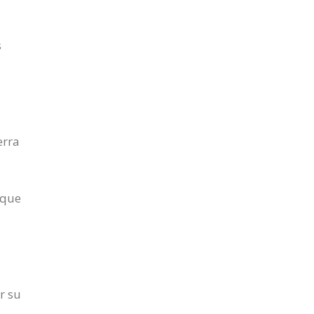
s
erra
 que
r su