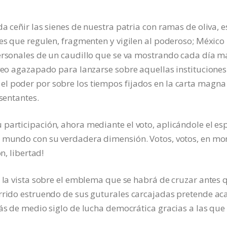
a ceñir las sienes de nuestra patria con ramas de oliva, e
nes que regulen, fragmenten y vigilen al poderoso; México
personales de un caudillo que se va mostrando cada día m
 veo agazapado para lanzarse sobre aquellas instituciones
l poder por sobre los tiempos fijados en la carta magna 
esentantes.
participación, ahora mediante el voto, aplicándole el es
l mundo con su verdadera dimensión. Votos, votos, en mo
n, libertad!
n la vista sobre el emblema que se habrá de cruzar antes 
órrido estruendo de sus guturales carcajadas pretende ac
más de medio siglo de lucha democrática gracias a las que 