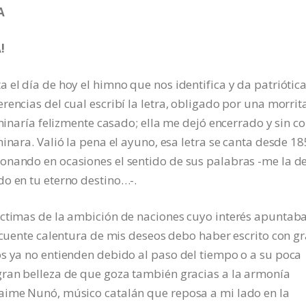
A
!
 el día de hoy el himno que nos identifica y da patriótic
encias del cual escribí la letra, obligado por una morrit
rminaría felizmente casado; ella me dejó encerrado y sin c
inara. Valió la pena el ayuno, esa letra se canta desde 18
onando en ocasiones el sentido de sus palabras -me la d
do en tu eterno destino…-.
íctimas de la ambición de naciones cuyo interés apuntab
secuente calentura de mis deseos debo haber escrito con g
os ya no entienden debido al paso del tiempo o a su poca
gran belleza de que goza también gracias a la armonía
aime Nunó, músico catalán que reposa a mi lado en la