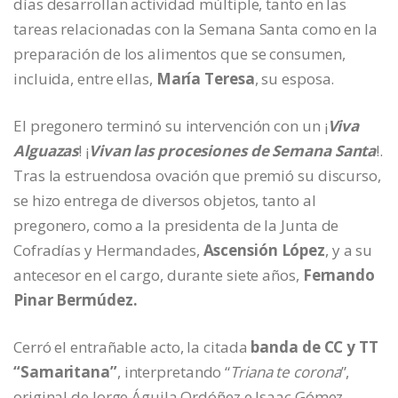
días desarrollan actividad múltiple, tanto en las
tareas relacionadas con la Semana Santa como en la
preparación de los alimentos que se consumen,
incluida, entre ellas,
María Teresa
, su esposa.
El pregonero terminó su intervención con un ¡
Viva
Alguazas
! ¡
Vivan las procesiones de Semana Santa
!.
Tras la estruendosa ovación que premió su discurso,
se hizo entrega de diversos objetos, tanto al
pregonero, como a la presidenta de la Junta de
Cofradías y Hermandades,
Ascensión López
, y a su
antecesor en el cargo, durante siete años,
Fernando
Pinar Bermúdez.
Cerró el entrañable acto, la citada
banda de CC y TT
“Samaritana”
, interpretando “
Triana te corona
”,
original de Jorge Águila Ordóñez e Isaac Gómez