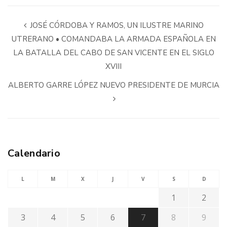
JOSÉ CÓRDOBA Y RAMOS, UN ILUSTRE MARINO
UTRERANO • COMANDABA LA ARMADA ESPAÑOLA EN
LA BATALLA DEL CABO DE SAN VICENTE EN EL SIGLO
XVIII
ALBERTO GARRE LÓPEZ NUEVO PRESIDENTE DE MURCIA
Calendario
L
M
X
J
V
S
D
1
2
3
4
5
6
7
8
9