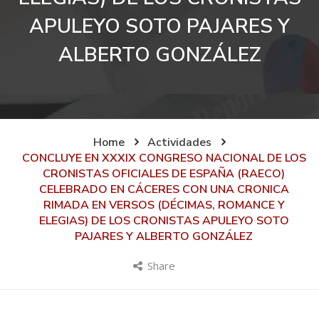
APULEYO SOTO PAJARES Y
ALBERTO GONZÁLEZ
Home
Actividades
CONCLUYE EN XXXIX CONGRESO NACIONAL DE LOS
CRONISTAS OFICIALES DE ESPAÑA (RAECO)
CELEBRADO EN CÁCERES CON UNA CRONICA
RIMADA EN VERSOS (DÉCIMAS, ROMANCE Y
ELEGIAS) DE LOS CRONISTAS APULEYO SOTO
PAJARES Y ALBERTO GONZÁLEZ
Share