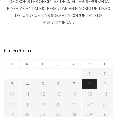
LOS CRONISTAS OFICIALES DE CUÉLLAR, SEPÚLVEDA,
RIAZA Y CANTALEJO RESENTAN EN MADRID UN LIBRO
DE JUAN CUÉLLAR SOBRE LA COMUNIDAD DE
FUENTIDUEÑA
Calendario
L
M
X
J
V
S
D
1
2
3
4
5
6
7
8
9
10
11
12
13
14
15
16
17
18
19
20
21
22
23
24
25
26
27
28
29
30