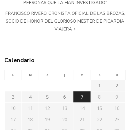
PERSONAS QUE LA HAN INVESTIGADO”
FRANCISCO RIVERO, CRONISTA OFICIAL DE LAS BROZAS,
SOCIO DE HONOR DEL GLORIOSO MESTER DE PICARDIA
VIAJERA
Calendario
L
M
X
J
V
S
D
1
2
3
4
5
6
7
8
9
10
11
12
13
14
15
16
17
18
19
20
21
22
23