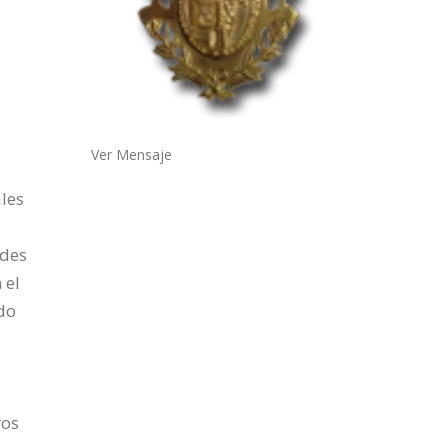
Ver Mensaje
les
ades
 el
do
ros