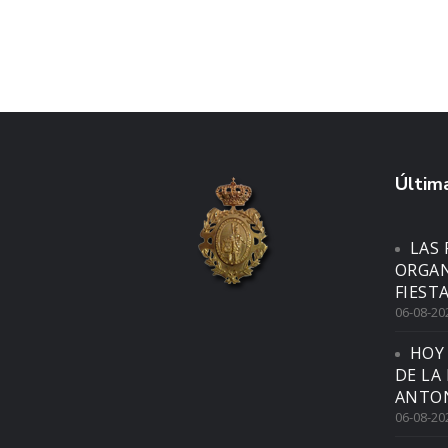
Última
LAS 
ORGAN
FIEST
06-08-20
HOY
DE LA
ANTON
06-08-20