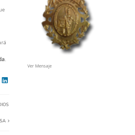
que
ará
da
.
Ver Mensaje
DIOS
ASA