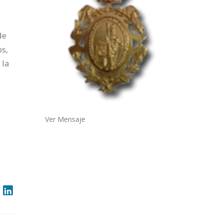
de
os,
 la
Ver Mensaje