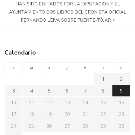
HAN SIDO EDITADOS POR LA DIPUTACION Y EL
AYUNTAMIENTO DOS LIBROS DEL CRONISTA OFICIAL
FERNANDO LEIVA SOBRE FUENTE-TÓJAR
Calendario
L
M
X
J
V
S
D
1
2
3
4
5
6
7
8
9
10
11
12
13
14
15
16
17
18
19
20
21
22
23
24
25
26
27
28
29
30