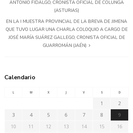
ANTONIO FIDALGO, CRONISTA OFICIAL DE COLUNGA
(ASTURIAS)
EN LA I MUESTRA PROVINCIAL DE LA BREVA DE JIMENA
QUE TUVO LUGAR UNA CHARLA COLOQUIO A CARGO DE
JOSÉ MARÍA SUÁREZ GALLEGO, CRONISTA OFICIAL DE
GUARROMÁN (JAÉN)
Calendario
L
M
X
J
V
S
D
1
2
3
4
5
6
7
8
9
10
11
12
13
14
15
16