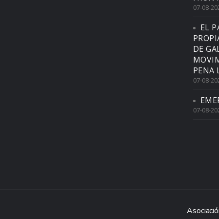
07-08-20
EL P
PROPI
DE GA
MOVIM
PENA 
07-08-20
EME
07-08-20
Asociació