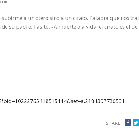
co».
 subirme a un otero sino a un cirato. Palabra que nos tra
de su padre, Tasito, «A muerte o a vida, el cirato es el de
to?fbid=10222765418515114&set=a.2184397780531
SHARE