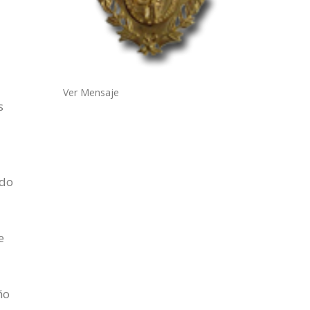
Ver Mensaje
s
ndo
e
ño