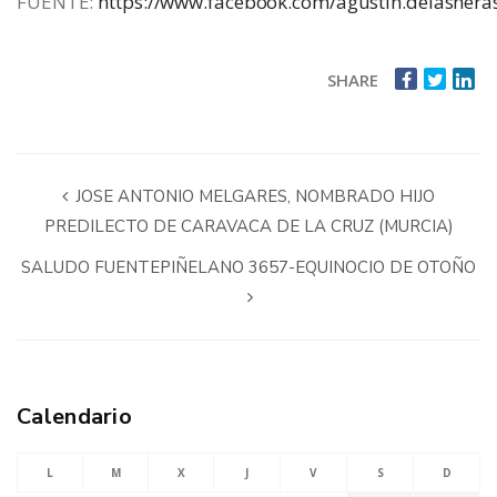
FUENTE:
https://www.facebook.com/agustin.delashera
SHARE
JOSE ANTONIO MELGARES, NOMBRADO HIJO
PREDILECTO DE CARAVACA DE LA CRUZ (MURCIA)
SALUDO FUENTEPIÑELANO 3657-EQUINOCIO DE OTOÑO
Calendario
L
M
X
J
V
S
D