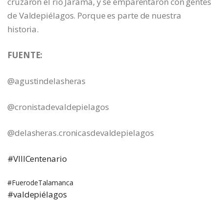
cruzaron el río Jarama, y se emparentaron con gentes
de Valdepiélagos. Porque es parte de nuestra
historia.
FUENTE:
@agustindelasheras
@cronistadevaldepielagos
@delasheras.cronicasdevaldepielagos
#VIIICentenario
#FuerodeTalamanca
#valdepiélagos