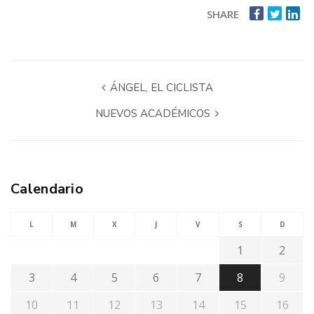
SHARE
ÁNGEL, EL CICLISTA
NUEVOS ACADÉMICOS
Calendario
L
M
X
J
V
S
D
1
2
3
4
5
6
7
8
9
10
11
12
13
14
15
16