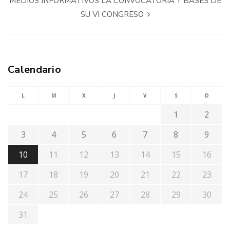
MEDIOS INFORMATIVOS LA CONVOCATORIA Y BASES DE
SU VI CONGRESO
Calendario
L
M
X
J
V
S
D
1
2
3
4
5
6
7
8
9
10
11
12
13
14
15
16
17
18
19
20
21
22
23
24
25
26
27
28
29
30
31