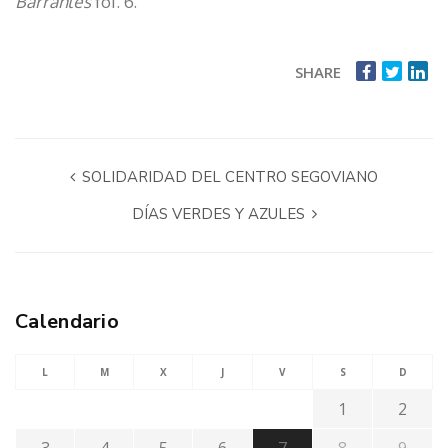
Barrantes
fol. 6.
SHARE
SOLIDARIDAD DEL CENTRO SEGOVIANO
DÍAS VERDES Y AZULES
Calendario
L
M
X
J
V
S
D
1
2