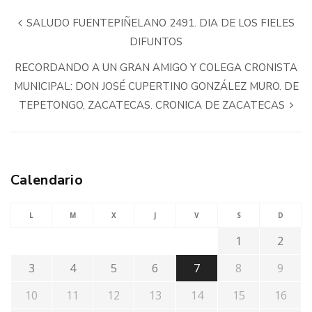
SALUDO FUENTEPIÑELANO 2491. DIA DE LOS FIELES
DIFUNTOS
RECORDANDO A UN GRAN AMIGO Y COLEGA CRONISTA
MUNICIPAL: DON JOSÉ CUPERTINO GONZÁLEZ MURO. DE
TEPETONGO, ZACATECAS. CRONICA DE ZACATECAS
Calendario
L
M
X
J
V
S
D
1
2
3
4
5
6
7
8
9
10
11
12
13
14
15
16