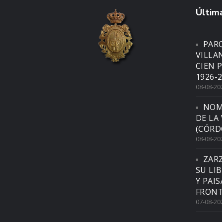
Última
PARQ
VILLA
CIEN 
1926-2
08-08-20
NOM
DE LA
(CÓRD
08-08-20
ZAR
SU LI
Y PAI
FRONT
07-08-20