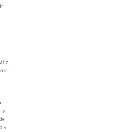
ir
s
áliz
smo,
ue
 la
 de
a y