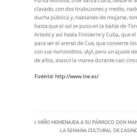
Punta Mohosa, o de Santa Clara, desde el ac
clavado, con dos tirabuzones y medio, nadé
ducha pública y, hablando de mojarse, tom
hasta que el sol se puso en la bahía de Tor
Artedo y así hasta Finisterre y Cuba, que 
para ver el arenal de Cue, que convierte los
con sus horizontitos. ¡Ay!, pero un ajuste
de años, atascó la marea durante casi cinco
Fuente:
http://www.lne.es/
MIÑO HOMENAJEA A SU PÁRROCO, DON MAN
LA SEMANA CULTURAL DE CASINO