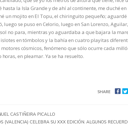
antilado, qué sé yo los metros de altura que tiene, hice 
 hasta la Isla Grande y de ahí al continente, me duché en 
é un mojito en El Topu, el chiringuito pequeño; aguardé
ó, luego se puso en Celorio, luego en San Lorenzo, Aguilar
el sol no para, mientras yo aguardaba a que bajara la mar
 islotes en tómbolos y la bahía en cuatro playitas diferent
 de motores cósmicos, fenómeno que sólo ocurre cada mill
 horas, en pleamar. Ya se ha resuelto.
SHARE
UEL CASTIÑEIRA PICALLO
S (VALENCIA) CELEBRA SU XXX EDICIÓN. ALGUNOS RECUER