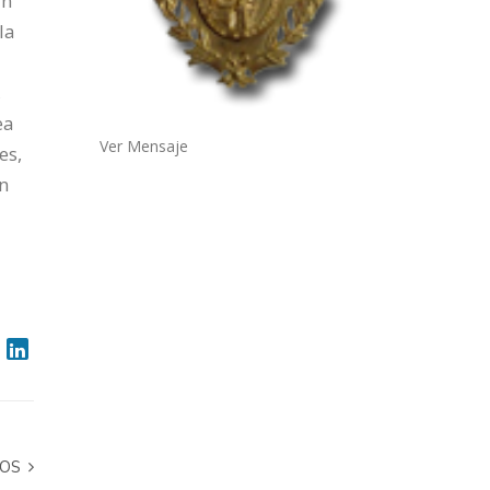
un
la
,
ea
Ver Mensaje
es,
ón
DOS