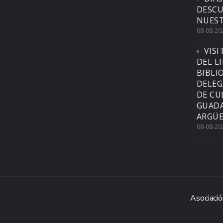
DESCU
NUEST
08-08-20
VISI
DEL L
BIBLI
DELEG
DE CU
GUADA
ARGÜE
08-08-20
Asociació