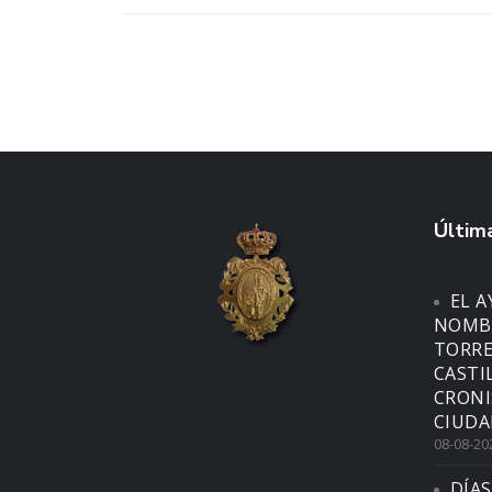
Última
EL 
NOMBR
TORRE
CASTI
CRONI
CIUDA
08-08-20
DÍAS