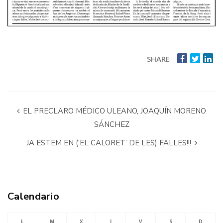
SHARE
EL PRECLARO MÉDICO ULEANO, JOAQUÍN MORENO
SÁNCHEZ
JA ESTEM EN (‘EL CALORET’ DE LES) FALLES!!!
Calendario
L
M
X
J
V
S
D