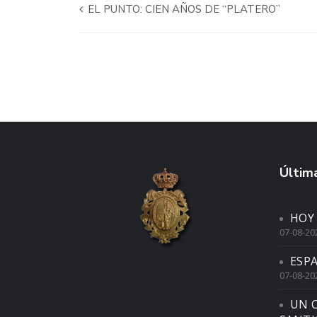
EL PUNTO: CIEN AÑOS DE “PLATERO”
Última
HOY
07-08-20
ESP
07-08-20
UN 