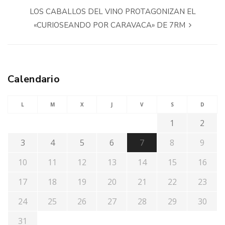
LOS CABALLOS DEL VINO PROTAGONIZAN EL
«CURIOSEANDO POR CARAVACA» DE 7RM
Calendario
L
M
X
J
V
S
D
1
2
3
4
5
6
7
8
9
10
11
12
13
14
15
16
17
18
19
20
21
22
23
24
25
26
27
28
29
30
31