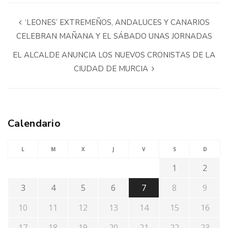
‘LEONES’ EXTREMEÑOS, ANDALUCES Y CANARIOS
CELEBRAN MAÑANA Y EL SÁBADO UNAS JORNADAS
EL ALCALDE ANUNCIA LOS NUEVOS CRONISTAS DE LA
CIUDAD DE MURCIA
Calendario
L
M
X
J
V
S
D
1
2
3
4
5
6
7
8
9
10
11
12
13
14
15
16
17
18
19
20
21
22
23