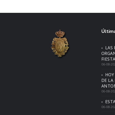
Última
LAS 
ORGAN
FIEST
06-08-20
HOY
DE LA
ANTON
06-08-20
EST
06-08-20