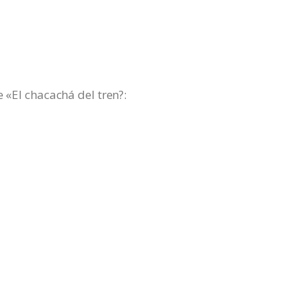
e «El chacachá del tren?: