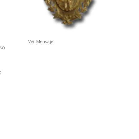
Ver Mensaje
aso
O