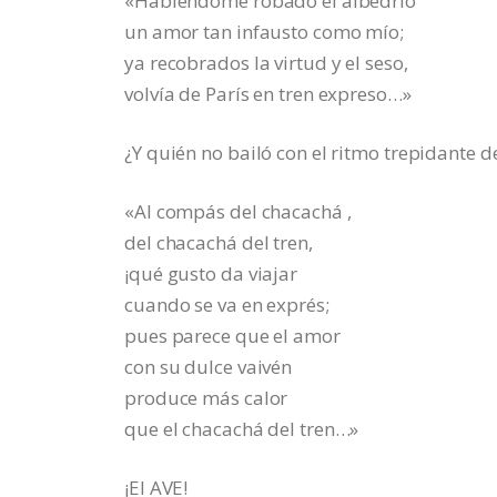
«Habiéndome robado el albedrío
un amor tan infausto como mío;
ya recobrados la virtud y el seso,
volvía de París en tren expreso…»
¿Y quién no bailó con el ritmo trepidante d
«Al compás del chacachá ,
del chacachá del tren,
¡qué gusto da viajar
cuando se va en exprés;
pues parece que el amor
con su dulce vaivén
produce más calor
que el chacachá del tren…»
¡El AVE!