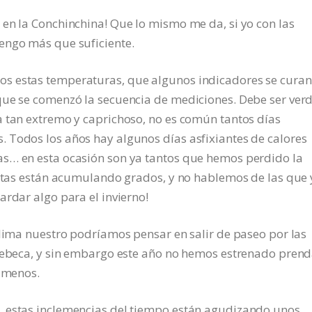
en la Conchinchina! Que lo mismo me da, si yo con las
engo más que suficiente.
s estas temperaturas, que algunos indicadores se curan
que se comenzó la secuencia de mediciones. Debe ser ver
a tan extremo y caprichoso, no es común tantos días
 Todos los años hay algunos días asfixiantes de calores
as… en esta ocasión son ya tantos que hemos perdido la
quitas están acumulando grados, y no hablemos de las que
ardar algo para el invierno!
clima nuestro podríamos pensar en salir de paseo por las
 rebeca, y sin embargo este año no hemos estrenado pren
s menos.
, estas inclemencias del tiempo están agudizando unos