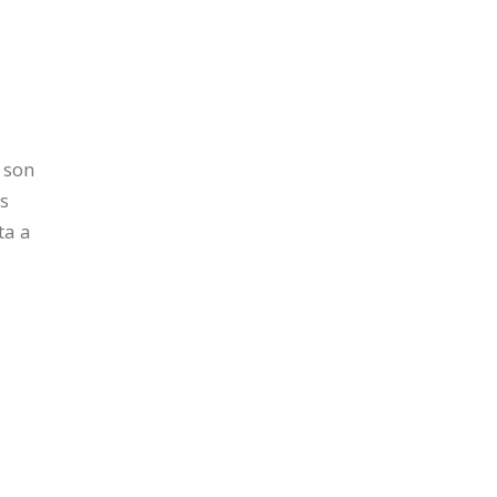
e
 son
as
ta a