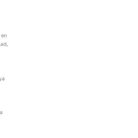
 en
dad,
 ya
da