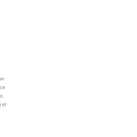
ue
ce
o.
 el