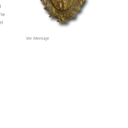
l
rie
el
Ver Mensaje