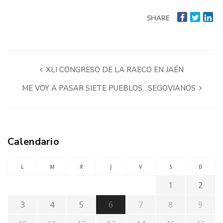
SHARE
XLI CONGRESO DE LA RAECO EN JAÉN
ME VOY A PASAR SIETE PUEBLOS…SEGOVIANOS
Calendario
L
M
X
J
V
S
D
1
2
3
4
5
6
7
8
9