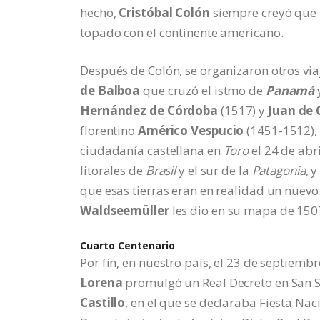
hecho,
Cristóbal Colón
siempre creyó que 
topado con el continente americano.
Después de Colón, se organizaron otros vi
de Balboa
que cruzó el istmo de
Panamá
Hernández de Córdoba
(1517) y
Juan de 
florentino
Américo Vespucio
(1451-1512), 
ciudadanía castellana en
Toro
el 24 de abri
litorales de
Brasil
y el sur de la
Patagonia
, 
que esas tierras eran en realidad un nuevo 
Waldseemüller
les dio en su mapa de 15
Cuarto Centenario
Por fin, en nuestro país, el 23 de septiemb
Lorena
promulgó un Real Decreto en San S
Castillo
, en el que se declaraba Fiesta Na