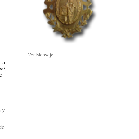
Ver Mensaje
 la
ní,
e
 y
de