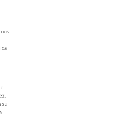
emos
ica
lo.
ez
,
n su
a