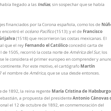
había llegado a las
Indias
, sin sospechar que se había
ajes financiados por la Corona española, como los de
Núñ
y encontró el
océano Pacífico
(1513); y el de
Francisco
Grijalva
(1518) que recorrieron las costas mexicanas. El
al que el rey
Fernando el Católico
concedió carta de
l de 1505, recorrió la costa norte de
América del Sur
, los
y se le considera el primer europeo en comprender y anun
continente. Por este motivo, el cartógrafo
Martín
07 el nombre de
América
, que se usa desde entonces.
re de 1892, la reina regente
María Cristina de Habsburgo
ebastián, a propuesta del presidente
Antonio Cánovas 
cional el 12 de octubre de 1892, en conmemoración del