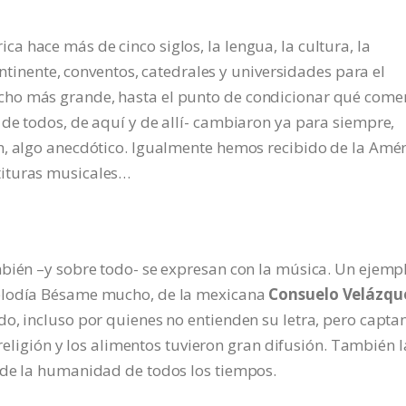
 hace más de cinco siglos, la lengua, la cultura, la
ontinente, conventos, catedrales y universidades para el
cho más grande, hasta el punto de condicionar qué com
de todos, de aquí y de allí- cambiaron ya para siempre,
n, algo anecdótico. Igualmente hemos recibido de la Amér
tituras musicales…
mbién –y sobre todo- se expresan con la música. Un ejemp
melodía Bésame mucho, de la mexicana
Consuelo Velázqu
o, incluso por quienes no entienden su letra, pero capta
 religión y los alimentos tuvieron gran difusión. También l
 de la humanidad de todos los tiempos.