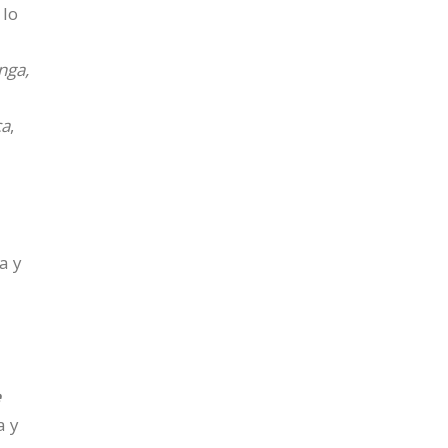
 lo
nga,
ca
,
a y
e
a y