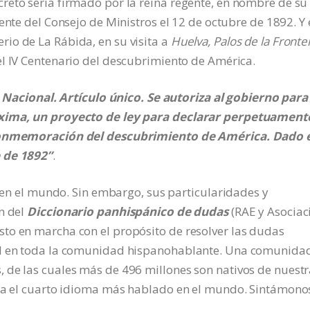
reto sería firmado por la reina regente, en nombre de su
dente del Consejo de Ministros el 12 de octubre de 1892. Y
io de La Rábida, en su visita a
Huelva, Palos de la Fronte
del IV Centenario del descubrimiento de América.
 Nacional. Artículo único. Se autoriza al gobierno para
óxima, un proyecto de ley para declarar perpetuament
n conmemoración del descubrimiento de América. Dado 
e de 1892”
.
r en el mundo. Sin embargo, sus particularidades y
n del
Diccionario panhispánico de dudas
(RAE y Asociac
to en marcha con el propósito de resolver las dudas
ol en toda la comunidad hispanohablante. Una comunida
 de las cuales más de 496 millones son nativos de nuest
sea el cuarto idioma más hablado en el mundo. Sintámono