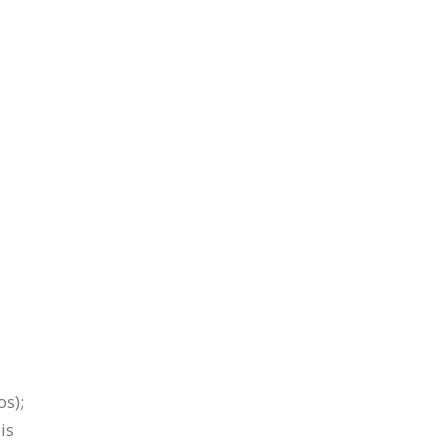
os);
is