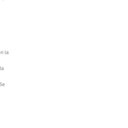
n la
la
 Se