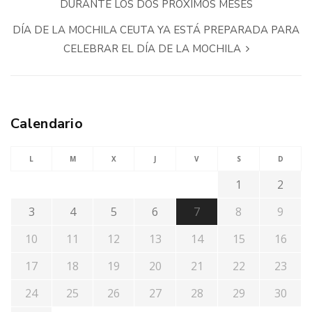
DURANTE LOS DOS PRÓXIMOS MESES
DÍA DE LA MOCHILA CEUTA YA ESTÁ PREPARADA PARA
CELEBRAR EL DÍA DE LA MOCHILA
Calendario
L
M
X
J
V
S
D
1
2
3
4
5
6
7
8
9
10
11
12
13
14
15
16
17
18
19
20
21
22
23
24
25
26
27
28
29
30