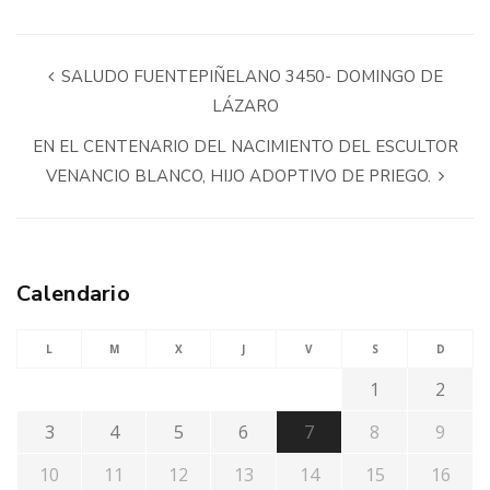
SALUDO FUENTEPIÑELANO 3450- DOMINGO DE
LÁZARO
EN EL CENTENARIO DEL NACIMIENTO DEL ESCULTOR
VENANCIO BLANCO, HIJO ADOPTIVO DE PRIEGO.
Calendario
L
M
X
J
V
S
D
1
2
3
4
5
6
7
8
9
10
11
12
13
14
15
16