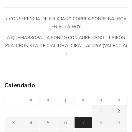
CONFERENCIA DE FELICIANO CORREA SOBRE BALBOA
EN AULA HOY
A QUEMARROPA… A FONDO CON AURELIANO J. LAIRÓN
PLA, CRONISTA OFICIAL DE ALCIRA –
ALZIRA
(VALENCIA)
Calendario
L
M
X
J
V
S
D
1
2
3
4
5
6
7
8
9