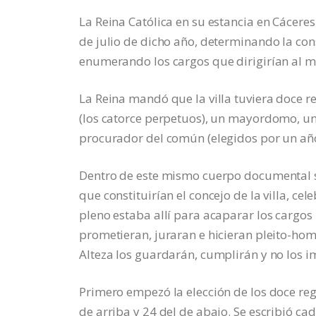
La Reina Católica en su estancia en Cácere
de julio de dicho año, determinando la con
enumerando los cargos que dirigirían al m
La Reina mandó que la villa tuviera doce r
(los catorce perpetuos), un mayordomo, un a
procurador del común (elegidos por un año
Dentro de este mismo cuerpo documental se 
que constituirían el concejo de la villa, ce
pleno estaba allí para acaparar los cargo
prometieran, juraran e hicieran pleito-hom
Alteza los guardarán, cumplirán y no los 
Primero empezó la elección de los doce regi
de arriba y 24 del de abajo. Se escribió c