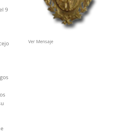
el 9
Ver Mensaje
cejo
rgos
dos
su
je