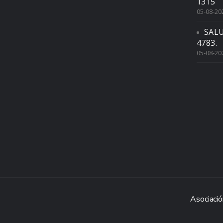
1315
05-08-20
SAL
4783.
05-08-20
Asociació