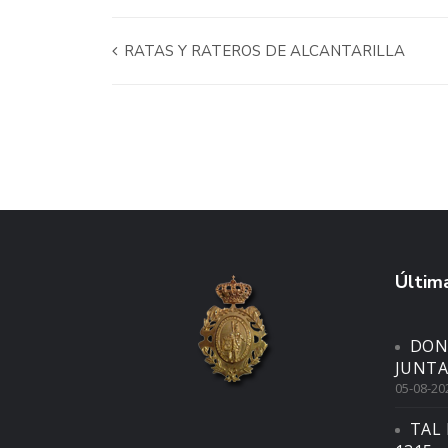
RATAS Y RATEROS DE ALCANTARILLA
Última
DON
JUNTA
05-08-20
TAL 