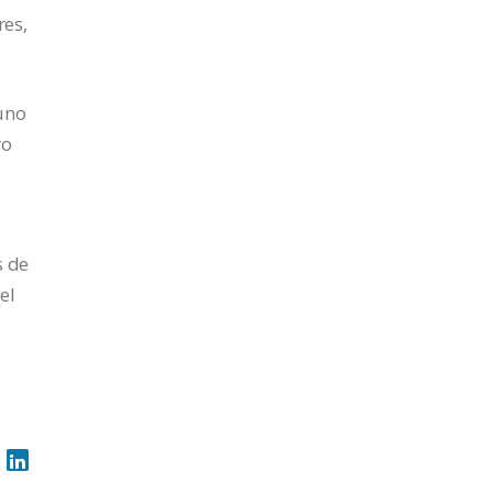
res,
uno
ro
s de
el