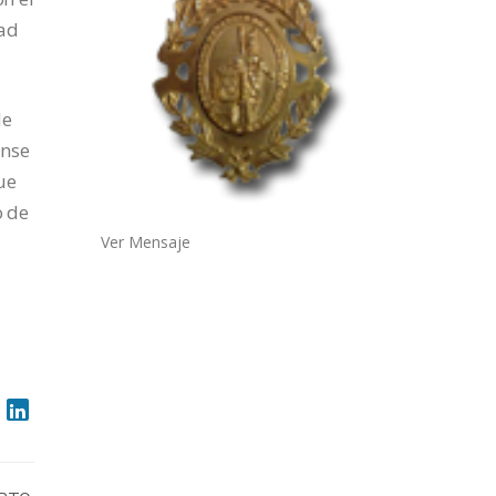
dad
de
ense
ue
o de
Ver Mensaje