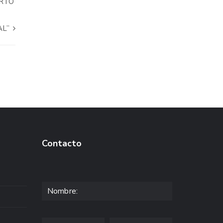
ERTO
AL”
Contacto