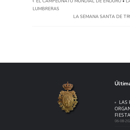
EL CAMPEONATO MUNDIAL DE ENDURO • L
LUMBRERAS
LA SEMANA SANTA DE TRU
Última
LAS 
ORGAN
FIEST
06-08-20