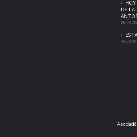
HOY
DE LA
ANTON
06-08-20
EST
06-08-20
Asociació