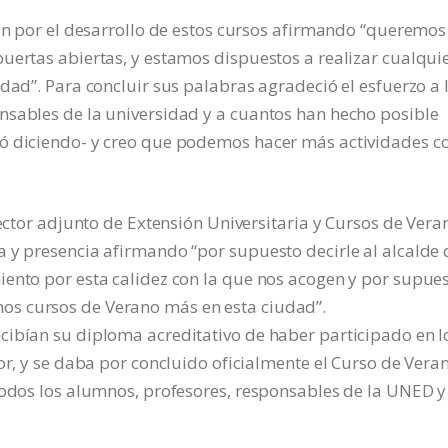
ión por el desarrollo de estos cursos afirmando “queremos
uertas abiertas, y estamos dispuestos a realizar cualqui
dad”. Para concluir sus palabras agradeció el esfuerzo a 
nsables de la universidad y a cuantos han hecho posible
yó diciendo- y creo que podemos hacer más actividades 
rector adjunto de Extensión Universitaria y Cursos de Vera
a y presencia afirmando “por supuesto decirle al alcalde
iento por esta calidez con la que nos acogen y por supue
s cursos de Verano más en esta ciudad”.
cibían su diploma acreditativo de haber participado en l
or, y se daba por concluido oficialmente el Curso de Vera
todos los alumnos, profesores, responsables de la UNED y