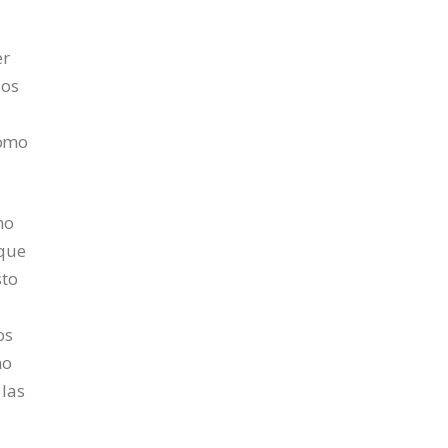
er
los
como
no
 que
sto
os
no
 las