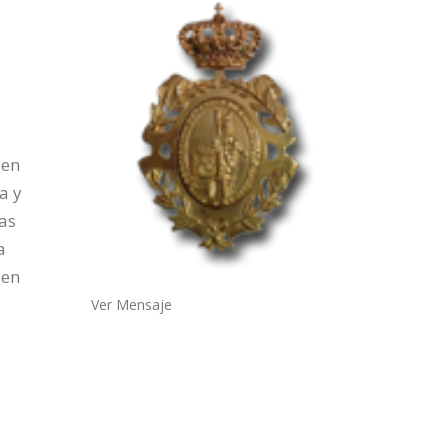
 en
a y
das
a
 en
Ver Mensaje