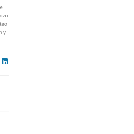
de
hizo
teo
n y