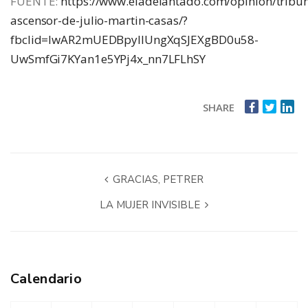
FUENTE:
https://www.eladelantado.com/opinion/tribun
ascensor-de-julio-martin-casas/?
fbclid=IwAR2mUEDBpyIlUngXqSJEXgBD0u58-
UwSmfGi7KYan1e5YPj4x_nn7LFLhSY
SHARE
GRACIAS, PETRER
LA MUJER INVISIBLE
Calendario