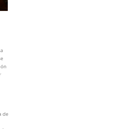
la
se
ión
r
a de