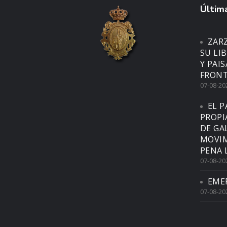
Última
ZAR
SU LI
Y PAI
FRONT
07-08-20
EL P
PROPI
DE GA
MOVIM
PENA 
07-08-20
EME
07-08-20