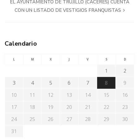
EL AYUNTAMIENTO DE TRUJILLO (CACERES) CUENTA
CON UN LISTADO DE VESTIGIOS FRANQUISTAS
Calendario
L
M
X
J
V
S
D
1
2
3
4
5
6
7
8
9
10
11
12
13
14
15
16
17
18
19
20
21
22
23
24
25
26
27
28
29
30
31