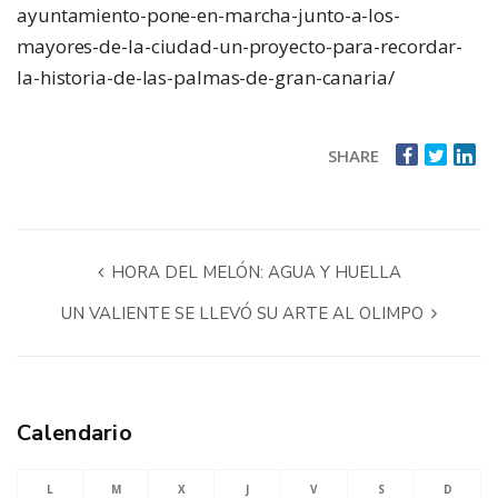
ayuntamiento-pone-en-marcha-junto-a-los-
mayores-de-la-ciudad-un-proyecto-para-recordar-
la-historia-de-las-palmas-de-gran-canaria/
SHARE
HORA DEL MELÓN: AGUA Y HUELLA
UN VALIENTE SE LLEVÓ SU ARTE AL OLIMPO
Calendario
L
M
X
J
V
S
D