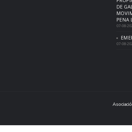
PROPI
DE GA
MOVIM
PENA 
07-08-20
EME
07-08-20
Asociació