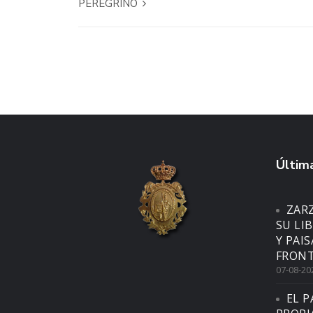
PEREGRINO
Última
ZAR
SU LI
Y PAI
FRONT
07-08-20
EL P